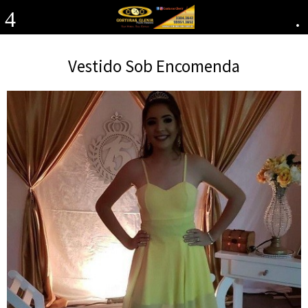
4
.
Vestido Sob Encomenda