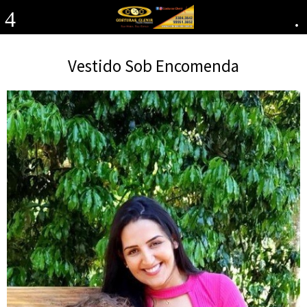
4
.
Vestido Sob Encomenda