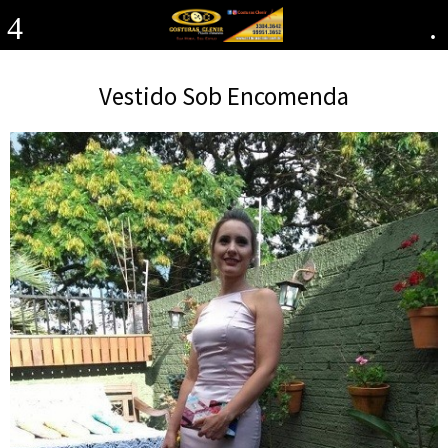
4
.
Vestido Sob Encomenda